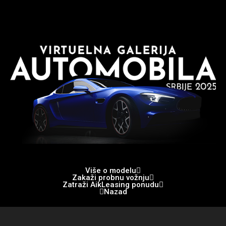
Više o modelu
Zakaži probnu vožnju
Zatraži AikLeasing ponudu
Nazad