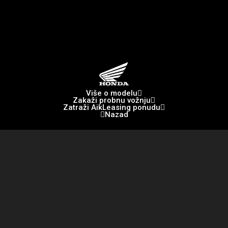
Više o modelu
Zakaži probnu vožnju
Zatraži AikLeasing ponudu
Nazad