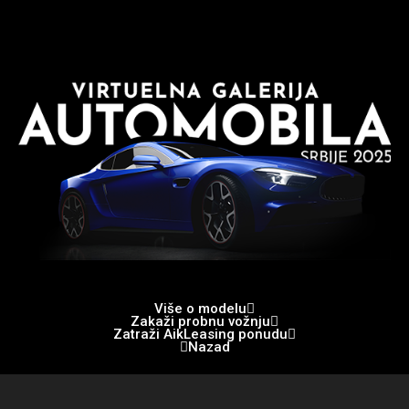
Više o modelu
Zakaži probnu vožnju
Zatraži AikLeasing ponudu
Nazad