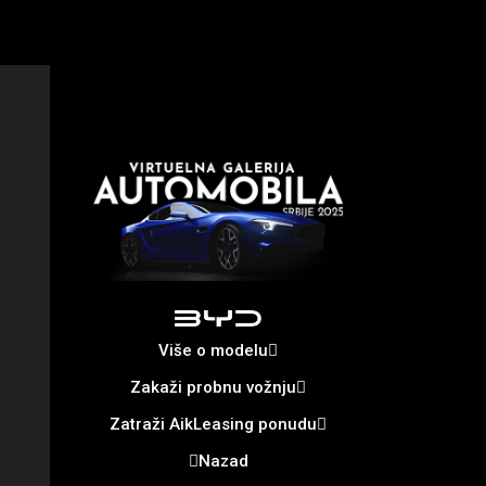
Više o modelu
Zakaži probnu vožnju
Zatraži AikLeasing ponudu
Nazad